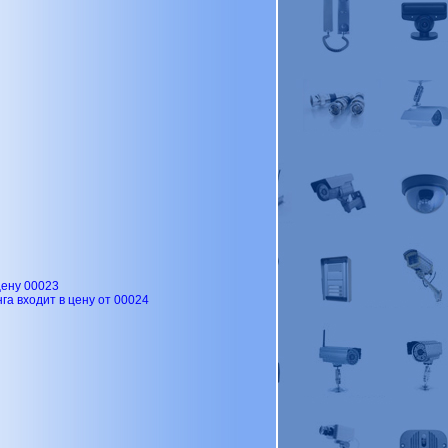
цену 00023
а входит в цену от 00024