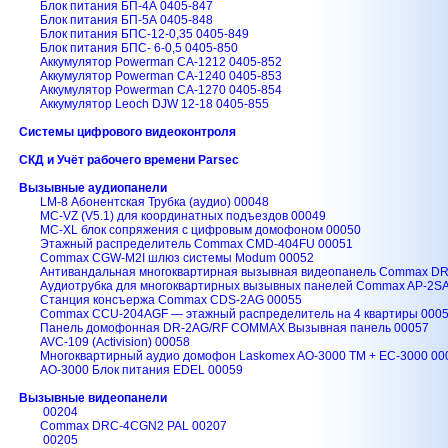
Блок питания БП-4А 0405-847
Блок питания БП-5А 0405-848
Блок питания БПС-12-0,35 0405-849
Блок питания БПС- 6-0,5 0405-850
Аккумулятор Powerman CA-1212 0405-852
Аккумулятор Powerman CA-1240 0405-853
Аккумулятор Powerman CA-1270 0405-854
Аккумулятор Leoch DJW 12-18 0405-855
Системы цифрового видеоконтроля
СКД и Учёт рабочего времени Parsec
Вызывные аудиопанели
LM-8 Абонентская Трубка (аудио) 00048
MC-VZ (V5.1) для координатных подъездов 00049
MC-XL блок сопряжения с цифровым домофоном 00050
Этажный распределитель Commax CMD-404FU 00051
Commax CGW-M2I шлюз системы Modum 00052
Антивандальная многоквартирная вызывная видеопанель Commax D
Аудиотрубка для многоквартирных вызывных панелей Commax AP-2S
Станция консъержа Commax CDS-2AG 00055
Commax CCU-204AGF — этажный распределитель на 4 квартиры 000
Панель домофонная DR-2AG/RF COMMAX Вызывная панель 00057
AVC-109 (Activision) 00058
Многоквартирный аудио домофон Laskomex AO-3000 TM + ЕС-3000 00
AO-3000 Блок питания EDEL 00059
Вызывные видеопанели
00204
Commax DRC-4CGN2 PAL 00207
00205