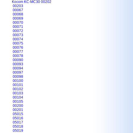
Kocom KC-MC30 00202
00203
00067
00068
00069
00070
00071
00072
00073
00074
00075
00076
00077
00078
00090
00093
00094
00097
00098
00100
00101
00102
00103
00104
00105
00200
00201
05015
05016
05017
05018
05019