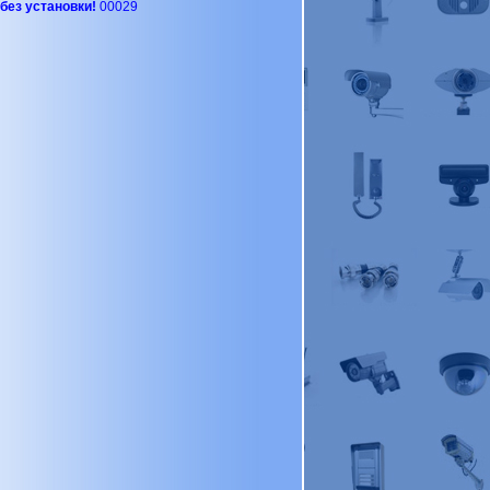
без установки!
00029