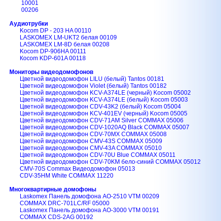
10001
00206
Аудиотрубки
Kocom DP - 203 HA 00110
LASKOMEX LM-UKT2 белая 00109
LASKOMEX LM-8D белая 00208
Kocom DP-906HA 00111
Кocom KDP-601A 00118
Мониторы видеодомофонов
Цветной видеодомофон LILU (белый) Tantos 00181
Цветной видеодомофон Violet (белый) Tantos 00182
Цветной видеодомофон KCV-A374LE (черный) Kocom 05002
Цветной видеодомофон KCV-A374LE (белый) Kocom 05003
Цветной видеодомофон CDV-43K2 (белый) Kocom 05004
Цветной видеодомофон KCV-401EV (черный) Kocom 05005
Цветной видеодомофон CDV-71AM Silver COMMAX 05006
Цветной видеодомофон CDV-1020AQ Black COMMAX 05007
Цветной видеодомофон CDV-70MX COMMAX 05008
Цветной видеодомофон CMV-43S COMMAX 05009
Цветной видеодомофон CMV-43A COMMAX 05010
Цветной видеодомофон CDV-70U Blue COMMAX 05011
Цветной видеодомофон CDV-70KM бело-синий COMMAX 05012
CMV-70S Commax Видеодомофон 05013
CDV-35HM White COMMAX 11220
Многоквартирные домофоны
Laskomex Панель домофона AO-2510 VTM 00209
COMMAX DRC-701LC/RF 05000
Laskomex Панель домофона AO-3000 VTM 00191
COMMAX CDS-2AG 00192