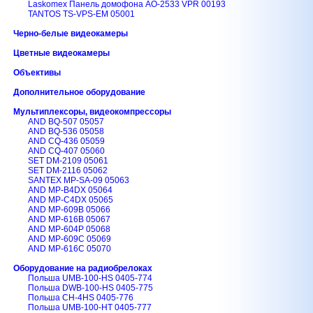
Laskomex Панель домофона AO-2533 VPR 00193
TANTOS TS-VPS-EM 05001
Черно-белые видеокамеры
Цветные видеокамеры
Объективы
Дополнительное оборудование
Мультиплексоры, видеокомпрессоры
AND BQ-507 05057
AND BQ-536 05058
AND CQ-436 05059
AND CQ-407 05060
SET DM-2109 05061
SET DM-2116 05062
SANTEX MP-SA-09 05063
AND MP-B4DX 05064
AND MP-С4DX 05065
AND MP-609B 05066
AND MP-616B 05067
AND MP-604P 05068
AND MP-609C 05069
AND MP-616C 05070
Оборудование на радиобрелоках
Польша UMB-100-HS 0405-774
Польша DWB-100-HS 0405-775
Польша CH-4HS 0405-776
Польша UMB-100-HT 0405-777