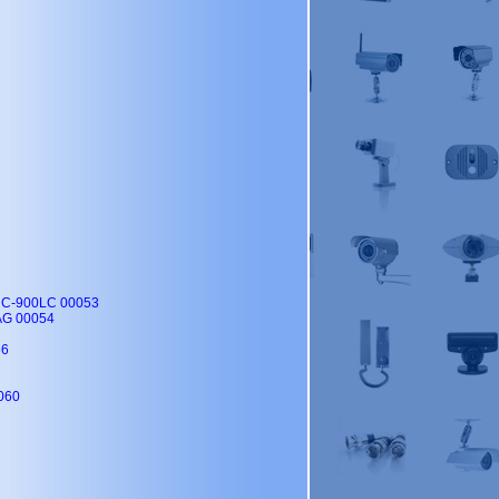
RC-900LC 00053
AG 00054
56
060