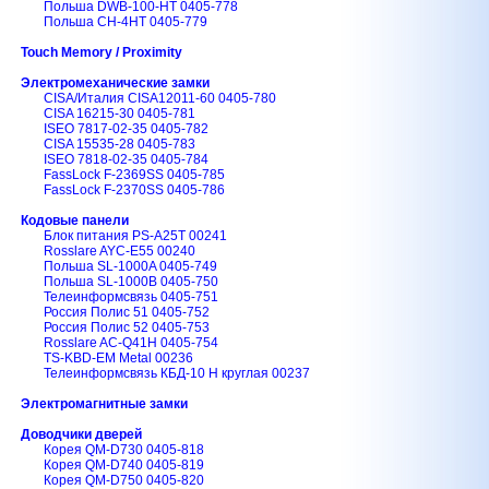
Польша DWB-100-HT 0405-778
Польша CH-4HT 0405-779
Touch Memory / Proximity
Электромеханические замки
CISA/Италия CISA12011-60 0405-780
CISA 16215-30 0405-781
ISEO 7817-02-35 0405-782
CISA 15535-28 0405-783
ISEO 7818-02-35 0405-784
FassLock F-2369SS 0405-785
FassLock F-2370SS 0405-786
Кодовые панели
Блок питания PS-A25T 00241
Rosslare AYC-E55 00240
Польша SL-1000A 0405-749
Польша SL-1000B 0405-750
Телеинформсвязь 0405-751
Россия Полис 51 0405-752
Россия Полис 52 0405-753
Rosslare AC-Q41H 0405-754
TS-KBD-EM Metal 00236
Телеинформсвязь КБД-10 Н круглая 00237
Электромагнитные замки
Доводчики дверей
Корея QM-D730 0405-818
Корея QM-D740 0405-819
Корея QM-D750 0405-820