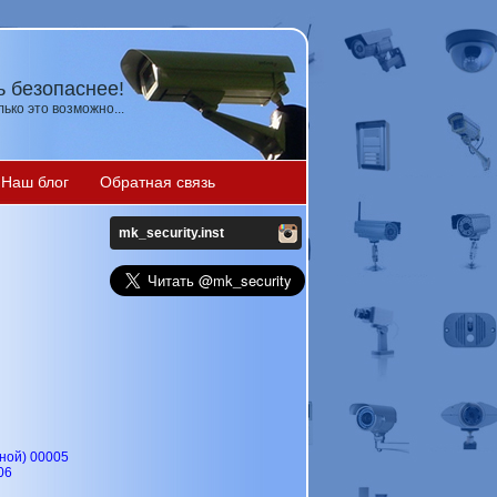
ь безопаснее!
ько это возможно...
Наш блог
Обратная связь
mk_security.inst
ной) 00005
06