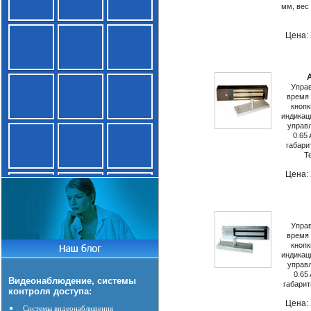
мм, вес 
Цена:
Упра
время 
кнопк
индикац
управл
0.65 
габари
Т
Цена:
Упра
время 
кнопк
индикац
управл
0.65
Видеонаблюдение, системы
габарит
контроля доступа:
Цена:
Системы видеонаблюдения