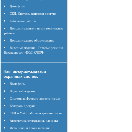
Домофоны
СКД. Системы контроля доступа
Кабельные работы
Дополнительные и подготовительные
работы
Дополнительное оборудование
Видеонаблюдение - Готовые решения
Безопасности «ПОД КЛЮЧ»
Наш интернет-магазин
охранных систем:
Домофоны
Видеонаблюдение
Системы цифрового видеоконтроля
Контроль доступа
СКД и Учёт рабочего времени Parsec
Автоматика открывания, парковка
Источники и блоки питания