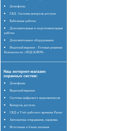
Домофоны
СКД. Системы контроля доступа
Кабельные работы
Дополнительные и подготовительные
работы
Дополнительное оборудование
Видеонаблюдение - Готовые решения
Безопасности «ПОД КЛЮЧ»
Наш интернет-магазин
охранных систем:
Домофоны
Видеонаблюдение
Системы цифрового видеоконтроля
Контроль доступа
СКД и Учёт рабочего времени Parsec
Автоматика открывания, парковка
Источники и блоки питания