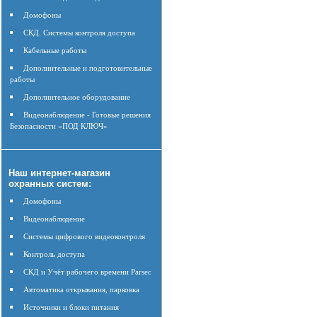
Домофоны
СКД. Системы контроля доступа
Кабельные работы
Дополнительные и подготовительные
работы
Дополнительное оборудование
Видеонаблюдение - Готовые решения
Безопасности «ПОД КЛЮЧ»
Наш интернет-магазин
охранных систем:
Домофоны
Видеонаблюдение
Системы цифрового видеоконтроля
Контроль доступа
СКД и Учёт рабочего времени Parsec
Автоматика открывания, парковка
Источники и блоки питания