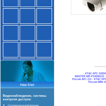
·
KT&C KPC-S35N
MASTER MR-P100/M132
·
Россия AVC-211
·
KT&C KP
Россия МВК-16
Видеонаблюдение, системы
контроля доступа:
Системы видеонаблюдения