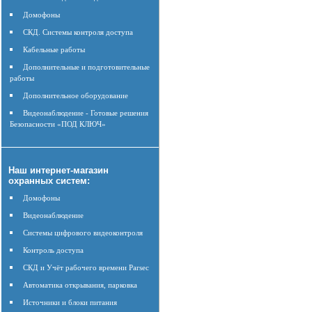
Домофоны
СКД. Системы контроля доступа
Кабельные работы
Дополнительные и подготовительные
работы
Дополнительное оборудование
Видеонаблюдение - Готовые решения
Безопасности «ПОД КЛЮЧ»
Наш интернет-магазин
охранных систем:
Домофоны
Видеонаблюдение
Системы цифрового видеоконтроля
Контроль доступа
СКД и Учёт рабочего времени Parsec
Автоматика открывания, парковка
Источники и блоки питания