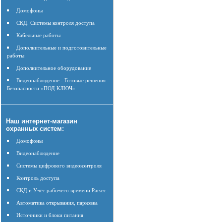
Домофоны
СКД. Системы контроля доступа
Кабельные работы
Дополнительные и подготовительные
работы
Дополнительное оборудование
Видеонаблюдение - Готовые решения
Безопасности «ПОД КЛЮЧ»
Наш интернет-магазин
охранных систем:
Домофоны
Видеонаблюдение
Системы цифрового видеоконтроля
Контроль доступа
СКД и Учёт рабочего времени Parsec
Автоматика открывания, парковка
Источники и блоки питания